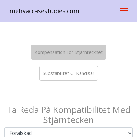
mehvaccasestudies.com
Kompensation För Stjärntecknet
Substabilitet C -Kändisar
Ta Reda På Kompatibilitet Med
Stjärntecken