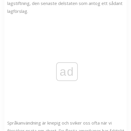
lagstiftning, den senaste delstaten som antog ett sådant
lagförslag.
ad
Språkanvändning är knepig och sviker oss ofta när vi
försöker prata om abort. De flesta amerikaner har faktiskt