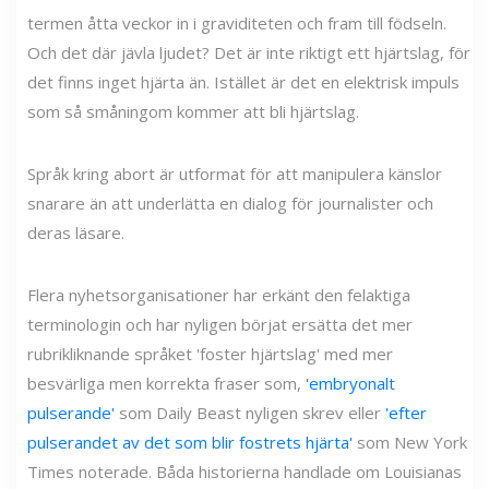
termen åtta veckor in i graviditeten och fram till födseln.
Och det där jävla ljudet? Det är inte riktigt ett hjärtslag, för
det finns inget hjärta än. Istället är det en elektrisk impuls
som så småningom kommer att bli hjärtslag.
Språk kring abort är utformat för att manipulera känslor
snarare än att underlätta en dialog för journalister och
deras läsare.
Flera nyhetsorganisationer har erkänt den felaktiga
terminologin och har nyligen börjat ersätta det mer
rubrikliknande språket 'foster hjärtslag' med mer
besvärliga men korrekta fraser som,
'embryonalt
pulserande'
som Daily Beast nyligen skrev eller
'efter
pulserandet av det som blir fostrets hjärta'
som New York
Times noterade. Båda historierna handlade om Louisianas