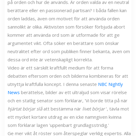
på orden och hur de används. Är orden valda av en neutral
berättare eller en passionerad partisan? I båda fallen kan
orden laddas, även om motivet för att använda orden
sannolikt är olika. Aktivisten som försöker förbjuda abort
kommer att använda ord som är utformade för att ge
argumentet vikt. Ofta söker en berättare som önskar
neutralitet efter ord som publiken finner bekanta, även om
dessa ord inte är vetenskapligt korrekta.
Video är ett särskilt kraftfullt medium för att forma
debatten eftersom orden och bilderna kombineras för att
utnyttja kraftfulla koncept. I denna senaste
NBC Nightly
News
berättelse, bilder av ett ultraljud som visar rörelse
och en statlig senator som förklarar, 'Vi borde titta på när
hjärtat börjar slå
att bestämma när
livet börjar
', tävla mot
ett mycket kortare utdrag av en icke namngiven kvinna
som förklarar lagen 'uppenbart grundlagsstridig.'
Ge mer vikt åt röster som återspeglar verklig expertis. Alla