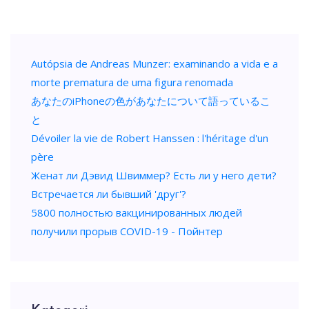
Autópsia de Andreas Munzer: examinando a vida e a
morte prematura de uma figura renomada
あなたのiPhoneの色があなたについて語っているこ
と
Dévoiler la vie de Robert Hanssen : l'héritage d'un
père
Женат ли Дэвид Швиммер? Есть ли у него дети?
Встречается ли бывший 'друг'?
5800 полностью вакцинированных людей
получили прорыв COVID-19 - Пойнтер