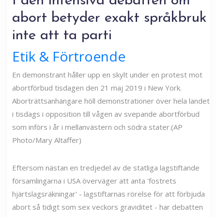
I den intensiva debatten om
abort betyder exakt språkbruk
inte att ta parti
Etik & Förtroende
En demonstrant håller upp en skylt under en protest mot
abortförbud tisdagen den 21 maj 2019 i New York.
Aborträttsanhängare höll demonstrationer över hela landet
i tisdags i opposition till vågen av svepande abortförbud
som införs i år i mellanvästern och södra stater.(AP
Photo/Mary Altaffer)
Eftersom nästan en tredjedel av de statliga lagstiftande
församlingarna i USA överväger att anta 'fostrets
hjärtslagsräkningar' - lagstiftarnas rörelse för att förbjuda
abort så tidigt som sex veckors graviditet - har debatten