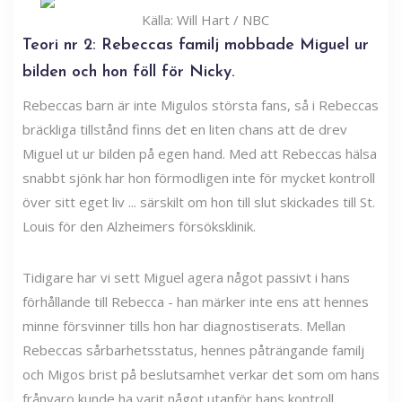
Källa: Will Hart / NBC
Teori nr 2: Rebeccas familj mobbade Miguel ur
bilden och hon föll för Nicky.
Rebeccas barn är inte Migulos största fans, så i Rebeccas
bräckliga tillstånd finns det en liten chans att de drev
Miguel ut ur bilden på egen hand. Med att Rebeccas hälsa
snabbt sjönk har hon förmodligen inte för mycket kontroll
över sitt eget liv ... särskilt om hon till slut skickades till St.
Louis för den Alzheimers försöksklinik.
Tidigare har vi sett Miguel agera något passivt i hans
förhållande till Rebecca - han märker inte ens att hennes
minne försvinner tills hon har diagnostiserats. Mellan
Rebeccas sårbarhetsstatus, hennes påträngande familj
och Migos brist på beslutsamhet verkar det som om hans
frånvaro kunde ha varit något utanför hans kontroll.