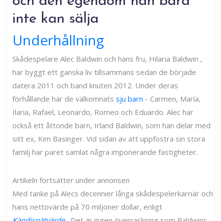
och den egendom han bara
inte kan sälja
Underhållning
Skådespelare Alec Baldwin och hans fru, Hilaria Baldwin ,
har byggt ett ganska liv tillsammans sedan de började
datera 2011 och band knuten 2012. Under deras
förhållande har de välkomnats
sju barn
- Carmen, María,
Ilaria, Rafael, Leonardo, Romeo och Eduardo. Alec har
också ett åttonde barn, Irland Baldwin, som han delar med
sitt ex, Kim Basinger. Vid sidan av att uppfostra sin stora
familj har paret samlat några imponerande fastigheter.
Artikeln fortsätter under annonsen
Med tanke på Alecs decennier långa skådespelerkarriär och
hans nettovärde på 70 miljoner dollar, enligt
Kändisnätvärde
, Det är ingen överraskning som Baldwins