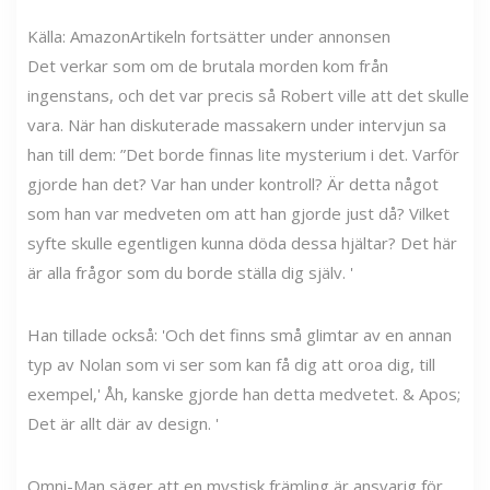
Källa: Amazon
Artikeln fortsätter under annonsen
Det verkar som om de brutala morden kom från
ingenstans, och det var precis så Robert ville att det skulle
vara. När han diskuterade massakern under intervjun sa
han till dem: ”Det borde finnas lite mysterium i det. Varför
gjorde han det? Var han under kontroll? Är detta något
som han var medveten om att han gjorde just då? Vilket
syfte skulle egentligen kunna döda dessa hjältar? Det här
är alla frågor som du borde ställa dig själv. '
Han tillade också: 'Och det finns små glimtar av en annan
typ av Nolan som vi ser som kan få dig att oroa dig, till
exempel,' Åh, kanske gjorde han detta medvetet. & Apos;
Det är allt där av design. '
Omni-Man säger att en mystisk främling är ansvarig för