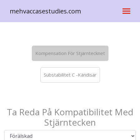
mehvaccasestudies.com
Kompensation För Stjärntecknet
Substabilitet C -Kändisar
Ta Reda På Kompatibilitet Med
Stjärntecken