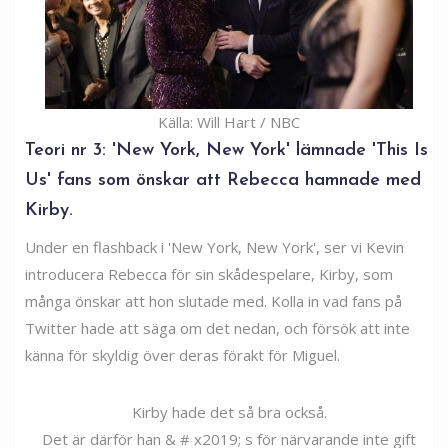
Källa: Will Hart / NBC
Teori nr 3: 'New York, New York' lämnade 'This Is
Us' fans som önskar att Rebecca hamnade med
Kirby.
Under en flashback i 'New York, New York', ser vi Kevin
introducera Rebecca för sin skådespelare, Kirby, som
många önskar att hon slutade med. Kolla in vad fans på
Twitter hade att säga om det nedan, och försök att inte
känna för skyldig över deras förakt för Miguel.
Kirby hade det så bra också.
Det är därför han & # x2019; s för närvarande inte gift