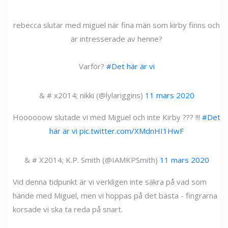
rebecca slutar med miguel när fina män som kirby finns och
är intresserade av henne?
Varför?
#Det här är vi
& # x2014; nikki (@lylariggins)
11 mars 2020
Hoooooow slutade vi med Miguel och inte Kirby ??? !!!
#Det
här är vi
pic.twitter.com/XMdnHI1HwF
& # X2014; K.P. Smith (@IAMKPSmith)
11 mars 2020
Vid denna tidpunkt är vi verkligen inte säkra på vad som
hände med Miguel, men vi hoppas på det bästa - fingrarna
korsade vi ska ta reda på snart.