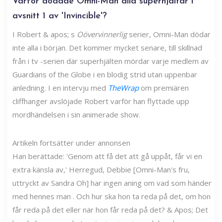
Varför dödade Omni-Man alla superhjältar i
avsnitt 1 av 'Invincible'?
I Robert & apos; s
Oövervinnerlig
serier, Omni-Man dödar
inte alla i början. Det kommer mycket senare, till skillnad
från i tv -serien där superhjälten mördar varje medlem av
Guardians of the Globe i en blodig strid utan uppenbar
anledning. I en intervju med
TheWrap
om premiären
cliffhanger avslöjade Robert varför han flyttade upp
mordhändelsen i sin animerade show.
Artikeln fortsätter under annonsen
Han berättade: 'Genom att få det att gå uppåt, får vi en
extra känsla av,' Herregud, Debbie [Omni-Man's fru,
uttryckt av Sandra Oh] har ingen aning om vad som händer
med hennes man . Och hur ska hon ta reda på det, om hon
får reda på det eller när hon får reda på det? & Apos; Det