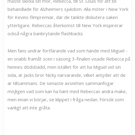
måste skicka sin mor, Rebecca, till St. Louis för att bli
behandlade för Alzheimers sjukdom. Alla möter i New York
för Kevins filmpremiär, där de tänkte diskutera saken
ytterligare. Rebeccas återkomst till New York inspirerar
också några banbrytande flashbacks.
Men fans undrar fortfarande vad som hände med Miguel -
en snabb framåt scen i säsong 3-finalen visade Rebecca på
hennes dödsbädd, men istället för att ha Miguel vid sin
sida, är Jacks bror Nicky närvarande, vilket antyder att de
är tillsammans. De senaste avsnitten sammanfogar
möjligen vad som kan ha hänt med Rebeccas andra make,
men innan vi börjar, se klippet i fråga nedan. Försök som
vanligt att inte gråta.