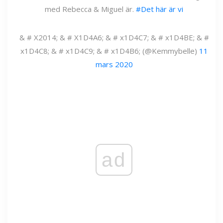
med Rebecca & Miguel är.
#Det här är vi
& # X2014; & # X1D4A6; & # x1D4C7; & # x1D4BE; & #
x1D4C8; & # x1D4C9; & # x1D4B6; (@Kemmybelle)
11
mars 2020
ad