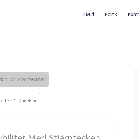
Huvud
Politik
Komm
on För Stjärntecknet
ilitet C -Kändisar
bilitet Med Stjärntecken