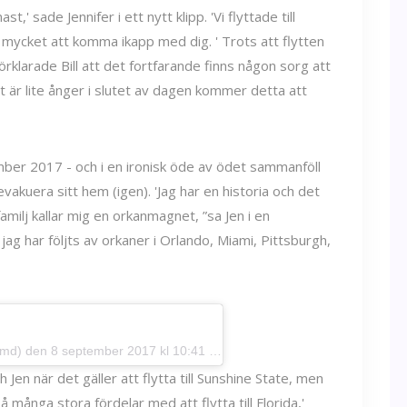
,' sade Jennifer i ett nytt klipp. 'Vi flyttade till
har mycket att komma ikapp med dig. ' Trots att flytten
örklarade Bill att det fortfarande finns någon sorg att
 är lite ånger i slutet av dagen kommer detta att
tember 2017 - och i en ironisk öde av ödet sammanföll
akuera sitt hem (igen). 'Jag har en historia och det
 familj kallar mig en orkanmagnet, ”sa Jen i en
g har följts av orkaner i Orlando, Miami, Pittsburgh,
dmd)
den 8 september 2017 kl 10:41 PDT
 Jen när det gäller att flytta till Sunshine State, men
så många stora fördelar med att flytta till Florida,'