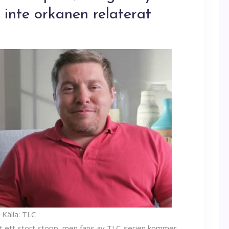
r inte orkanen relaterat
Källa: TLC
it ett stort stopp, men fans av TLC-serien kommer