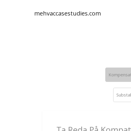
mehvaccasestudies.com
Kompensati
Substab
Ta Reda På Kompati