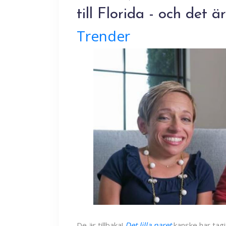
till Florida - och det ä
Trender
De är tillbaka!
Det lilla paret
kanske har tag