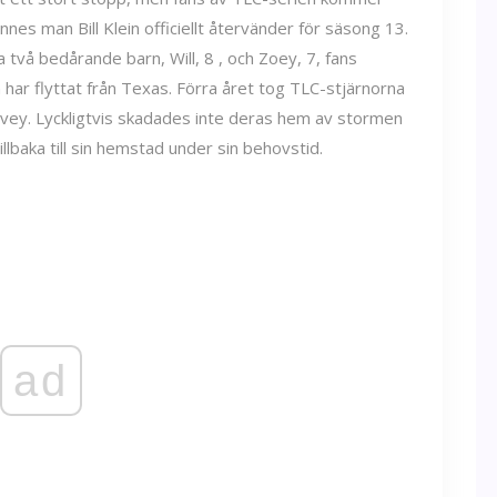
nnes man Bill Klein officiellt återvänder för säsong 13.
 två bedårande barn, Will, 8 , och Zoey, 7, fans
 har flyttat från Texas. Förra året tog TLC-stjärnorna
rvey. Lyckligtvis skadades inte deras hem av stormen
illbaka till sin hemstad under sin behovstid.
ad