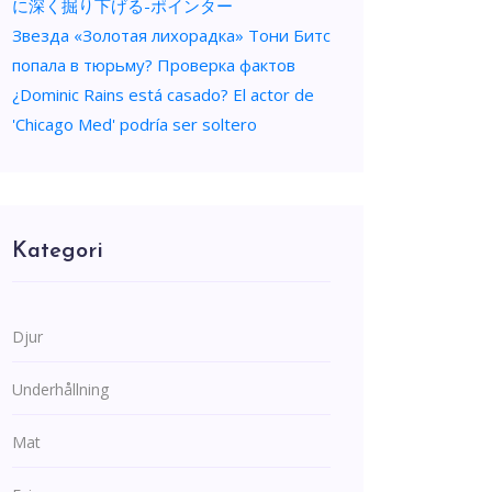
に深く掘り下げる-ポインター
Звезда «Золотая лихорадка» Тони Битс
попала в тюрьму? Проверка фактов
¿Dominic Rains está casado? El actor de
'Chicago Med' podría ser soltero
Kategori
Djur
Underhållning
Mat