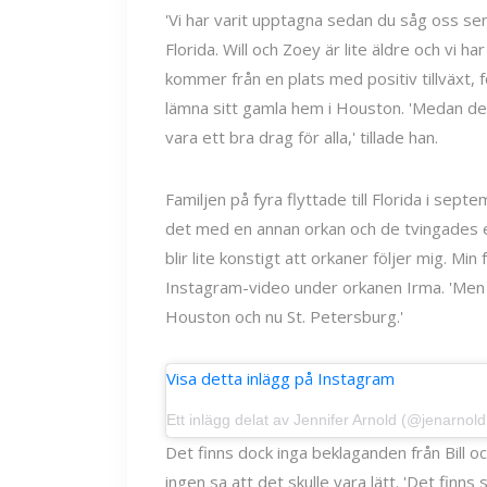
'Vi har varit upptagna sedan du såg oss senast
Florida. Will och Zoey är lite äldre och vi 
kommer från en plats med positiv tillväxt, f
lämna sitt gamla hem i Houston. 'Medan det
vara ett bra drag för alla,' tillade han.
Familjen på fyra flyttade till Florida i sep
det med en annan orkan och de tvingades ev
blir lite konstigt att orkaner följer mig. Min
Instagram-video under orkanen Irma. 'Men ja
Houston och nu St. Petersburg.'
Visa detta inlägg på Instagram
Ett inlägg delat av Jennifer Arnold (@jenarnol
Det finns dock inga beklaganden från Bill och
ingen sa att det skulle vara lätt. 'Det finns 