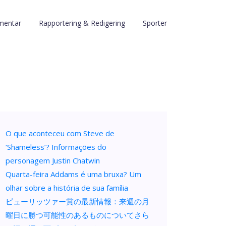
entar
Rapportering & Redigering
Sporter
O que aconteceu com Steve de
‘Shameless’? Informações do
personagem Justin Chatwin
Quarta-feira Addams é uma bruxa? Um
olhar sobre a história de sua família
ピューリッツァー賞の最新情報：来週の月
曜日に勝つ可能性のあるものについてさら